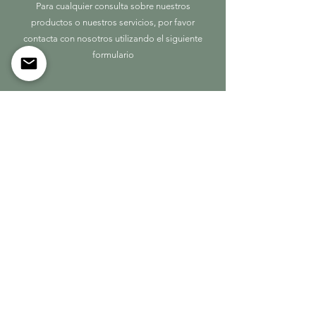
Para cualquier consulta sobre nuestros
productos o nuestros servicios, por favor
contacta con nosotros utilizando el siguiente
formulario
First Name
Last Name
Company
Code
Phone